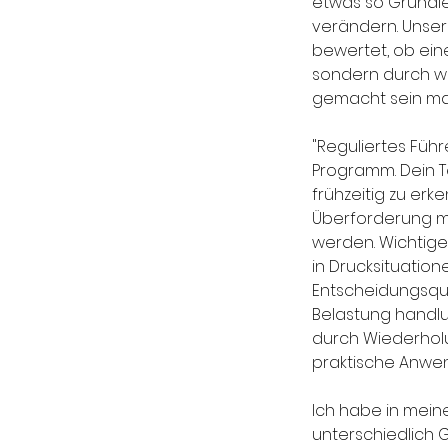
etwas so Grundle
verändern. Unser
bewertet, ob eine
sondern durch wi
gemacht sein mag
"Reguliertes Führ
Programm. Dein T
frühzeitig zu er
Überforderung me
werden. Wichtige
in Drucksituatione
Entscheidungsqua
Belastung handlun
durch Wiederhol
praktische Anwen
Ich habe in mei
unterschiedlich G