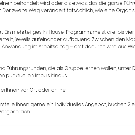
elnen behandelt wird oder als etwas, das die ganze Fü
 Der zweite Weg verändert tatsächlich, wie eine Organis
: Ein mehrteiliges In-House-Programm, meist drei bis vie
rteilt, jeweils aufeinander aufbauend. Zwischen den Modu
he Anwendung im Arbeitsalltag – erst dadurch wird aus Wi
d Führungsrunden, die als Gruppe lernen wollen, unter Dr
n punktuellen Impuls hinaus.
ei Ihnen vor Ort oder online
rstelle Ihnen gerne ein individuelles Angebot, buchen Sie
Vorgespräch.