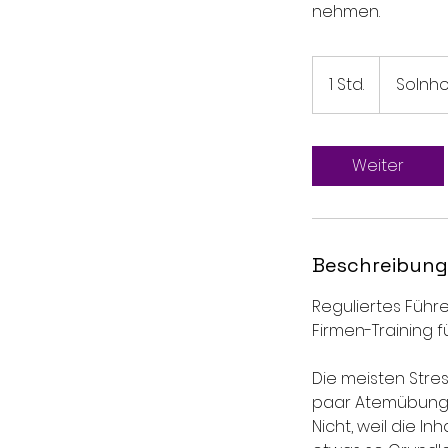
nehmen.
1 Std.
1
Solnh
S
t
d
Weiter
Beschreibung
Reguliertes Führ
Firmen-Training 
Die meisten Stres
paar Atemübungen
Nicht, weil die In