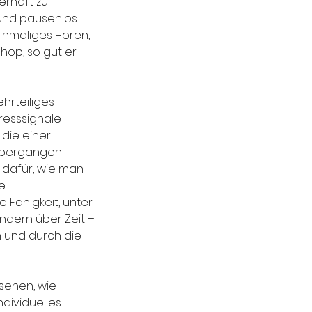
erhaft zu
rund pausenlos
einmaliges Hören,
hop, so gut er
hrteiliges
resssignale
 die einer
 übergangen
 dafür, wie man
ie
 Fähigkeit, unter
ondern über Zeit –
 und durch die
sehen, wie
dividuelles