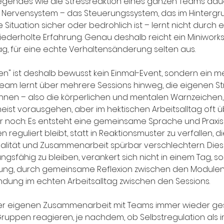
gendes wie die Stressreaktion eines ganzen Teams dau
 Nervensystem – das Steuerungssystem, das im Hinterg
 Situation sicher oder bedrohlich ist – lernt nicht durch 
ederholte Erfahrung. Genau deshalb reicht ein Miniworks
, für eine echte Verhaltensänderung selten aus.
en" ist deshalb bewusst kein Einmal-Event, sondern ein me
eam lernt über mehrere Sessions hinweg, die eigenen St
kennen – also die körperlichen und mentalen Warnzeichen,
ist vorausgehen, aber im hektischen Arbeitsalltag oft
r noch: Es entsteht eine gemeinsame Sprache und Praxis
n reguliert bleibt, statt in Reaktionsmuster zu verfallen, d
lität und Zusammenarbeit spürbar verschlechtern. Diese
gsfähig zu bleiben, verankert sich nicht in einem Tag, s
ung, durch gemeinsame Reflexion zwischen den Modulen
dung im echten Arbeitsalltag zwischen den Sessions.
ner eigenen Zusammenarbeit mit Teams immer wieder ge
ruppen reagieren, je nachdem, ob Selbstregulation als in