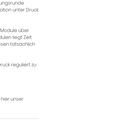
hrungsrunde
ation unter Druck
r Module über
len liegt Zeit
ssen tatsächlich
uck reguliert zu
 hier unser