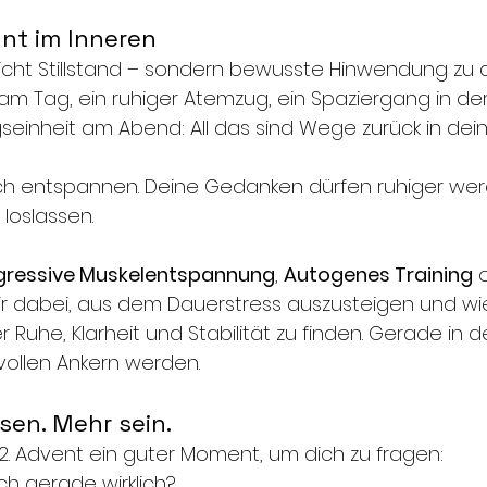
nnt im Inneren
icht Stillstand – sondern bewusste Hinwendung zu dir
 am Tag, ein ruhiger Atemzug, ein Spaziergang in der
seinheit am Abend: All das sind Wege zurück in dei
ich entspannen. Deine Gedanken dürfen ruhiger wer
loslassen.
gressive Muskelentspannung
, 
Autogenes Training
 
dir dabei, aus dem Dauerstress auszusteigen und wie
 Ruhe, Klarheit und Stabilität zu finden. Gerade in d
vollen Ankern werden.  
sen. Mehr sein.
er 2. Advent ein guter Moment, um dich zu fragen:
h gerade wirklich?