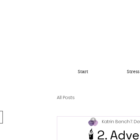
Start
Stress
All Posts
Katrin Bench
7. D
🕯️ 2. Ad