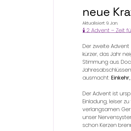
neue Kra
Aktualisiert:
9. Jan.
🕯️ 2. Advent – Zeit 
Der zweite Advent 
kürzer, das Jahr ne
Stimmung aus. Doch
Jahresabschlüssen 
ausmacht: 
Einkehr,
Der Advent ist ursp
Einladung, leiser 
verlangsamen. Gera
unser Nervensyste
schon Kerzen bren