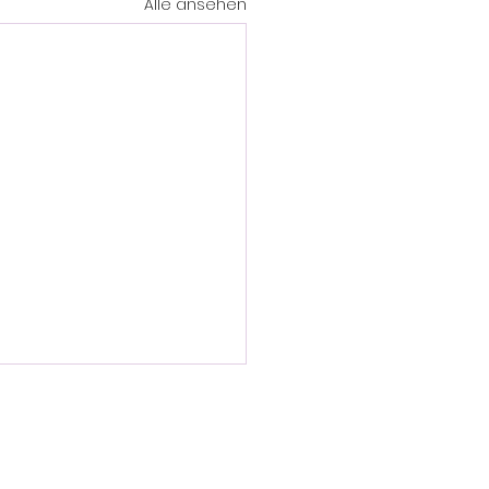
Alle ansehen
chutzerklärung
efreiheitserklärung
eine Geschäftsbedingungen