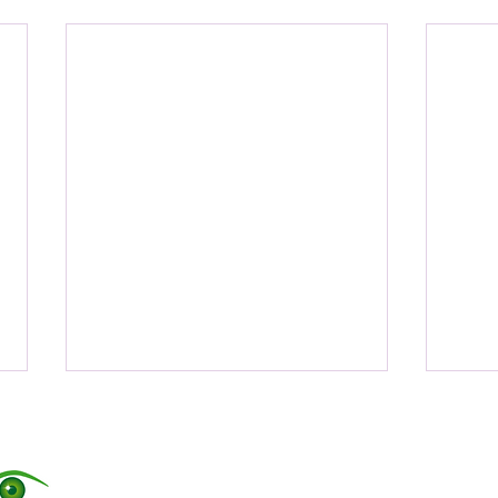
Datens
Barrier
Allgem