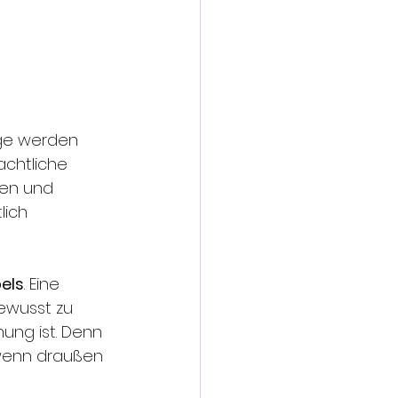
age werden 
achtliche 
ten und 
lich 
bels
. Eine 
ewusst zu 
ung ist. Denn 
 wenn draußen 