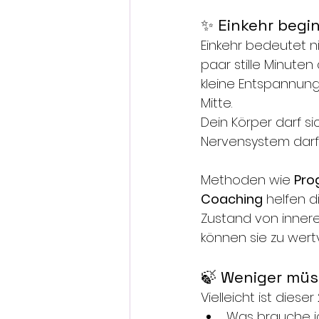
✨ Einkehr begi
Einkehr bedeutet n
paar stille Minuten
kleine Entspannung
Mitte.
Dein Körper darf s
Nervensystem darf 
Methoden wie 
Pro
Coaching
 helfen 
Zustand von innerer
können sie zu wert
🍃 Weniger müs
Vielleicht ist dies
Was brauche ic